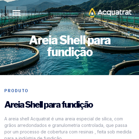
Areia Shell para
fundição
PRODUTO
Areia Shell para fundição
A areia shell Acquatrat é uma areia especial de sílica, com
grãos arredondados e granulometria controlada, que passa
por um processo de cobertura com resinas , feita sob medida
para a indústria de fundição.