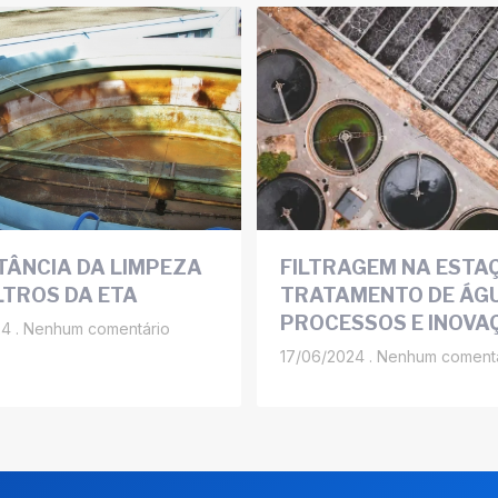
TÂNCIA DA LIMPEZA
FILTRAGEM NA ESTA
LTROS DA ETA
TRATAMENTO DE ÁGU
PROCESSOS E INOVA
24
Nenhum comentário
17/06/2024
Nenhum comentá