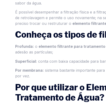
sabor da água.
É possível desempenhar a filtração física e a filtr
de retrolavagem e permite o uso novamente; na se
preciso trocar ou restruturar o
elemento filtrant
Conheça os tipos de fi
Profunda:
o
elemento filtrante para tratamento
adesão as partículas;
Superficial:
conta com baixa capacidade para barr
Por membrana:
sistema bastante importante para 
por vez.
Por que utilizar o Ele
Tratamento de Água?