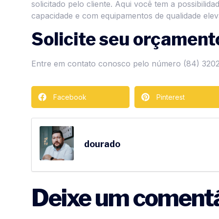
solicitado pelo cliente. Aqui você tem a possibili
capacidade e com equipamentos de qualidade elev
Solicite seu orçament
Entre em contato conosco pelo número (84) 320
Facebook
Pinterest
dourado
Deixe um comentá