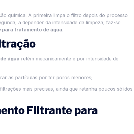
ação química. A primeira limpa o filtro depois do processo
gunda, a depender da intensidade da limpeza, faz-se
e para tratamento de água
.
ltração
 de água
retém mecanicamente e por intensidade de
ar as partículas por ter poros menores;
filtrações mais precisas, ainda que retenha poucos sólidos
mento Filtrante para